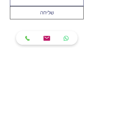
שליחה
במערכת אחת קטנה בבית – אתה מרוויח יותר
מבריאות. אתה חוסך כסף, שומר על המשפחה,
ומפחית טביעת רגל סביבתית – כל יום, כל
מקלחת, כל כוס מים.
התכנים המוצגים באתר זה נועדו לספק מידע כללי בלבד,
ואינם מהווים מצג מחייב, התחייבות חוזית או הצעה רשמית
מצד חברת ™ClearStream. המחירים, המפרטים, תנאי
האחריות והתיאורים המופיעים באתר עשויים להשתנות מעת
לעת, לפי שיקול דעתה הבלעדי של החברה וללא הודעה